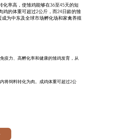
化率高，使雏鸡能够在36至45天的短
鸡的体重可超过2公斤，而24日龄的雏
种蛋成为中东及全球市场孵化场和家禽养殖
的免疫力、高孵化率和健康的雏鸡发育，从
期内将饲料转化为肉。成鸡体重可超过2公