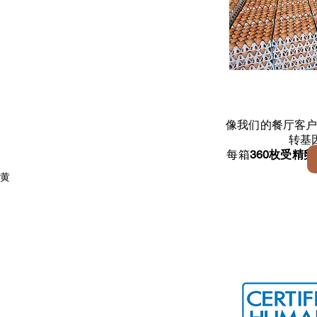
像我们的餐厅客
转基
每箱
360枚受精
黄