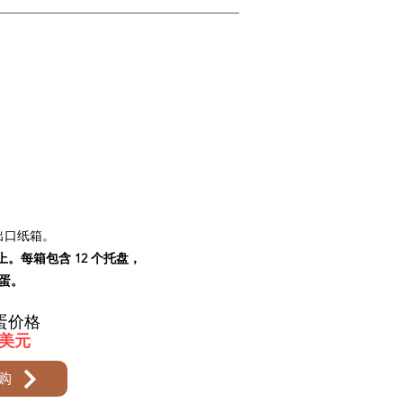
出口纸箱。
上。每箱包含 12 个托盘，
颗蛋。
蛋价格
0 美元
购