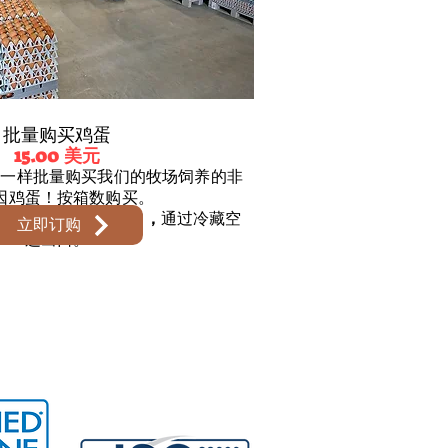
批量购买鸡蛋
15.00 美元
户一样批量购买我们的牧场饲养的非
因鸡蛋！按箱数购买。
卵，分装于12个托盘中，
通过冷藏空
立即订购
运出口。