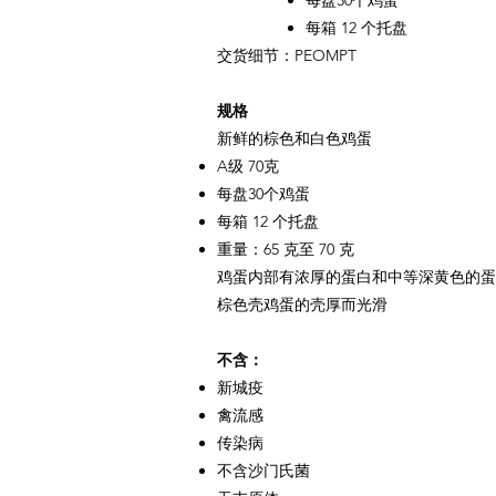
每盘30个鸡蛋
每箱 12 个托盘
交货细节：PEOMPT
规格
新鲜的棕色和白色鸡蛋
A级 70克
每盘30个鸡蛋
每箱 12 个托盘
重量：65 克至 70 克
鸡蛋内部有浓厚的蛋白和中等深黄色的蛋
棕色壳鸡蛋的壳厚而光滑
不含：
新城疫
禽流感
传染病
不含沙门氏菌