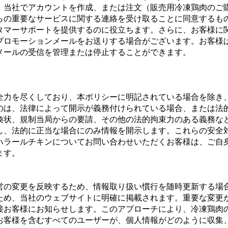
。当社でアカウントを作成、または注文（販売用冷凍鶏肉のご
らの重要なサービスに関する連絡を受け取ることに同意するも
タマーサポートを提供するのに役立ちます。さらに、お客様に
プロモーションメールをお送りする場合がございます。お客様
メールの受信を管理または停止することができます。
。
全力を尽くしており、本ポリシーに明記されている場合を除き
のは、法律によって開示が義務付けられている場合、または法
喚状、規制当局からの要請、その他の法的拘束力のある義務な
し、法的に正当な場合にのみ情報を開示します。これらの安全
ハラールチキンについてお問い合わせいただくお客様は、ご自
ます。
営の変更を反映するため、情報取り扱い慣行を随時更新する場
ため、当社のウェブサイトに明確に掲載されます。重要な変更
接お客様にお知らせします。このアプローチにより、冷凍鶏肉
お客様を含むすべてのユーザーが、個人情報がどのように収集