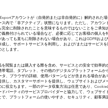
 Exportアカウントが（自発的または非自発的に）解約され
ース内で「非アクティブ」状態になります。ただし、アカウン
ら完全に削除されたことを意味するものではないことをご承知
で義務付けられている場合など、必要に応じてお客様の個人を
あっても直ちに削除されない場合があり、これはGDPRおよび
作成し、サポートサービスを利用し、および/またはサービスを
のとします。
品を閲覧または購入する際を含め、サービスとの安全で効率的
携帯電話、タブレット、その他のデジタルプラットフォームか
ieデータ、ブラウザの詳細、使用パターンなどが含まれる場合が
提供し、カスタマーサポートを提供し、ウェブサイトおよびメ
に役立ちます。一部のデータ収集方法は任意であり、Cooki
ードパーティのサービスプロバイダーと協力して、ウェブサイ
とで、プラットフォームの使いやすさ、セキュリティ、顧客満