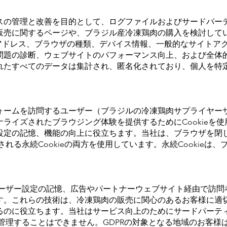
：
スの管理と改善を目的として、ログファイルおよびサードパー
販売に関するページや、ブラジル産冷凍鶏肉の購入を検討して
Pアドレス、ブラウザの種類、デバイス情報、一般的なサイトア
問題の診断、ウェブサイトのパフォーマンス向上、および全体
れたすべてのデータは集計され、匿名化されており、個人を特
ォームを訪問するユーザー（ブラジルの冷凍鶏肉サプライヤー
イズされたブラウジング体験を提供するためにCookieを使用
設定の記憶、機能の向上に役立ちます。当社は、ブラウザを閉
存される永続Cookieの両方を使用しています。永続Cookie
、ユーザー設定の記憶、広告やパートナーウェブサイト経由で訪
す。これらの技術は、冷凍鶏肉の販売に関心のあるお客様に適
るのに役立ちます。当社はサービス向上のためにサードパーテ
eを管理することはできません。GDPRの対象となる地域のお客