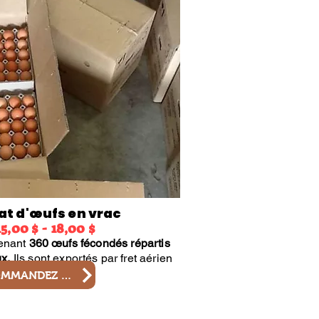
at d'œufs en vrac
15,00 $ - 18,00 $
tenant
360 œufs fécondés répartis
x.
Ils sont exportés par fret aérien
réfrigéré.
COMMANDEZ MAINTENANT