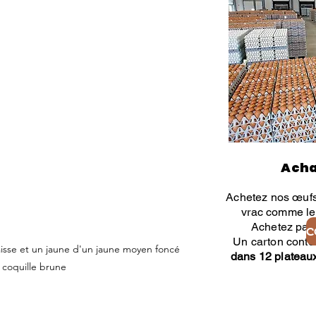
Acha
Achetez nos œuf
vrac comme le 
Achetez par 
Un carton cont
aisse et un jaune d'un jaune moyen foncé
dans 12 plateau
à coquille brune