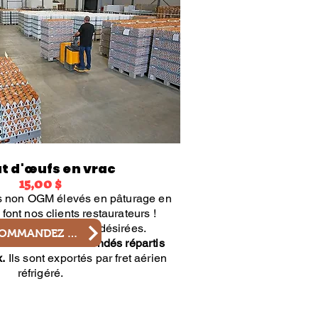
t d'œufs en vrac
15,00 $
s non OGM élevés en pâturage en
font nos clients restaurateurs !
nombre de caisses désirées.
COMMANDEZ MAINTENANT
enant
360 œufs fécondés répartis
x.
Ils sont exportés par fret aérien
réfrigéré.