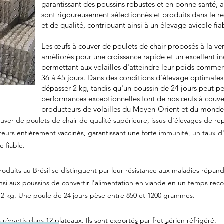
garantissant des poussins robustes et en bonne santé, 
sont rigoureusement sélectionnés et produits dans le re
et de qualité, contribuant ainsi à un élevage avicole fi
Les œufs à couver de poulets de chair proposés à la ve
améliorés pour une croissance rapide et un excellent in
permettant aux volailles d'atteindre leur poids commer
36 à 45 jours. Dans des conditions d'élevage optimales,
dépasser 2 kg, tandis qu'un poussin de 24 jours peut p
performances exceptionnelles font de nos œufs à couver 
producteurs de volailles du Moyen-Orient et du monde 
uver de poulets de chair de qualité supérieure, issus d'élevages de re
urs entièrement vaccinés, garantissant une forte immunité, un taux d
 fiable.
oduits au Brésil se distinguent par leur résistance aux maladies répa
i aux poussins de convertir l'alimentation en viande en un temps recor
 2 kg. Une poule de 24 jours pèse entre 850 et 1200 grammes.
épartis dans 12 plateaux. Ils sont exportés par fret aérien réfrigéré.