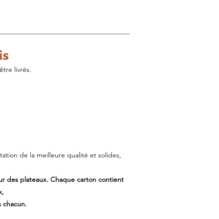
is
tre livrés.
ion de la meilleure qualité et solides,
ur des plateaux. Chaque carton contient
x,
s chacun.