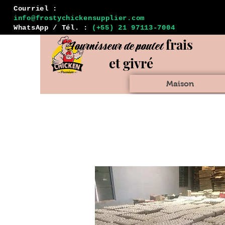
Courriel :
info@frostychickensupplier.com
WhatsApp / Tél. :
(+55) 21 97113-7004
frais
Fournisseur de poulet
et givré
Maison