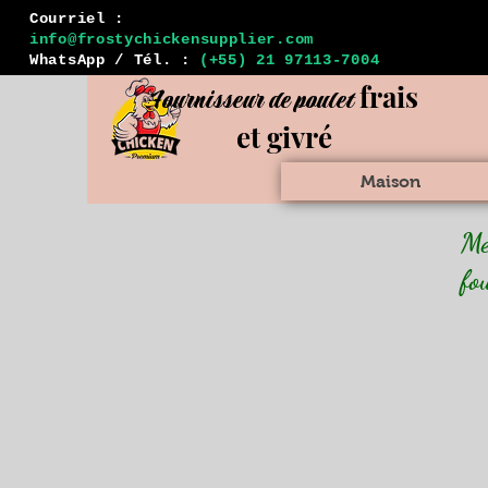
Courriel :
info@frostychickensupplier.com
WhatsApp / Tél. :
(+55) 21 97113-7004
frais
Fournisseur de poulet
et givré
Maison
Me
fo