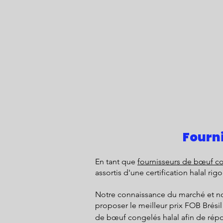
Fourn
En tant que
fournisseurs de bœuf co
assortis d'une certification halal r
Notre connaissance du marché et nos
proposer le meilleur prix FOB Brésil
de bœuf congelés halal afin de rép